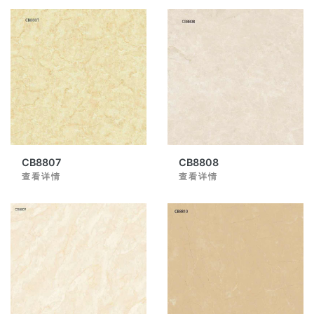
CB8807
CB8808
查看详情
查看详情