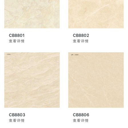
CB8801
CB8802
查看详情
查看详情
CB8803
CB8806
查看详情
查看详情