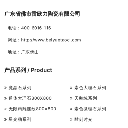
广东省佛市雷欧力陶瓷有限公司
电话：400-6016-116
网址：http://www.beiyuetaoci.com
地址：广东佛山
产品系列 / Product
魔晶石系列
素色大理石系列
通体大理石800X800
天鹅绒系列
无限精雕连纹800×800
素色微理石系列
星光釉系列
雕刻时光